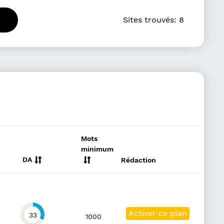
Sites trouvés:
8
Mots
minimum
DA
Rédaction
Activer ce plan
33
1000