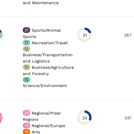
and Maintenance
21
Sports/Animal
21
267
Sports
17
Recreation/Travel
12
Business/Transportation
and Logistics
13
Business/Agriculture
and Forestry
12
Science/Environment
28
Regional/Polar
33
337
Regions
14
Regional/Europe
16
Arts