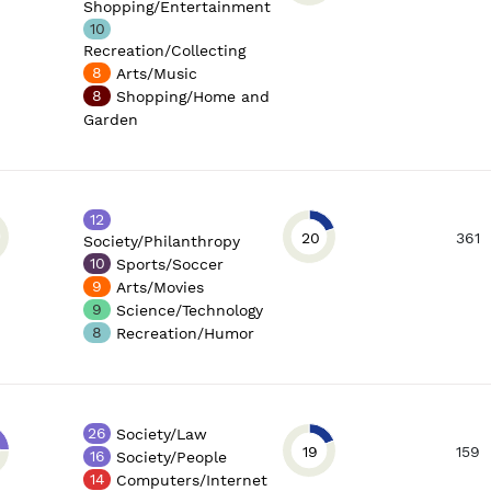
Shopping/Entertainment
10
Recreation/Collecting
8
Arts/Music
8
Shopping/Home and
Garden
12
20
361
Society/Philanthropy
10
Sports/Soccer
9
Arts/Movies
9
Science/Technology
8
Recreation/Humor
26
Society/Law
19
159
16
Society/People
14
Computers/Internet