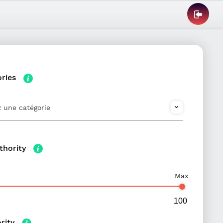
ories
z une catégorie
thority
Max
ority