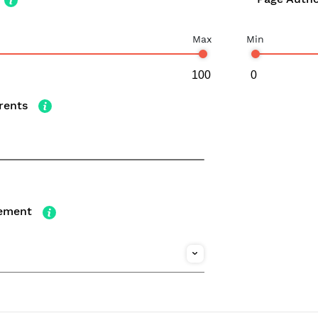
Max
Min
rents
nement