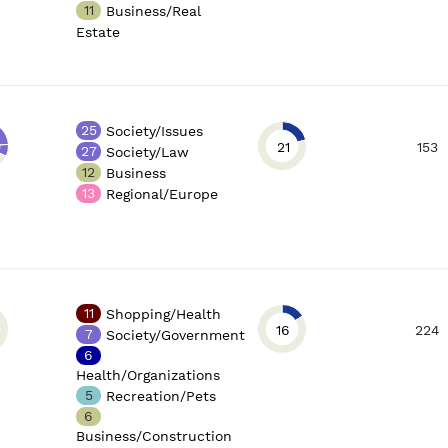
11
Business/Real
Estate
25
Society/Issues
21
153
27
Society/Law
12
Business
13
Regional/Europe
11
Shopping/Health
16
224
7
Society/Government
6
Health/Organizations
5
Recreation/Pets
6
Business/Construction