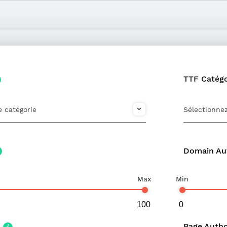
TTF Catég
 catégorie
Sélectionne
Domain Au
Max
Min
Page Auth