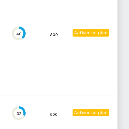
Activer ce plan
40
800
Activer ce plan
32
500