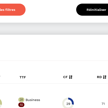
es filtres
Réinitialiser
CF
RD
TTF
31
Business
29
71
10