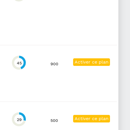
Activer ce plan
45
900
Activer ce plan
29
500