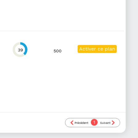
Activer ce plan
39
500
1
Précédent
Suivant