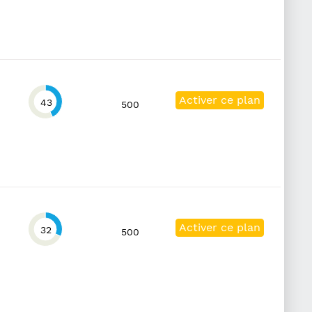
Activer ce plan
43
500
Activer ce plan
32
500