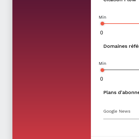
Min
Domaines réfé
Min
Plans d'abon
Google News