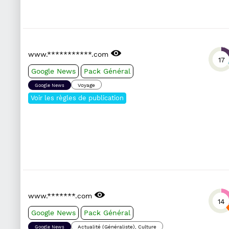
www.***********.com
17
Google News
Pack Général
Voyage
Google News
Voir les règles de publication
www.*******.com
14
Google News
Pack Général
Actualité (Généraliste), Culture
Google News