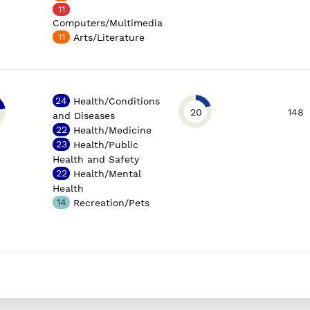
11
Computers/Multimedia
11
Arts/Literature
24
Health/Conditions
20
148
and Diseases
22
Health/Medicine
23
Health/Public
Health and Safety
22
Health/Mental
Health
14
Recreation/Pets