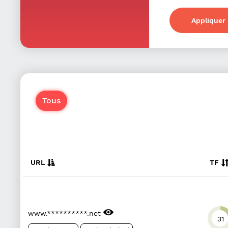
Appliquer l
Tous
URL
TF
www.**********.net
31