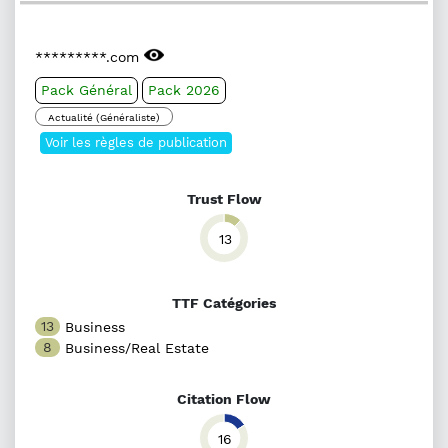
*********.com
Pack Général
Pack 2026
Actualité (Généraliste)
Voir les règles de publication
Trust Flow
13
TTF Catégories
13
Business
8
Business/Real Estate
Citation Flow
16