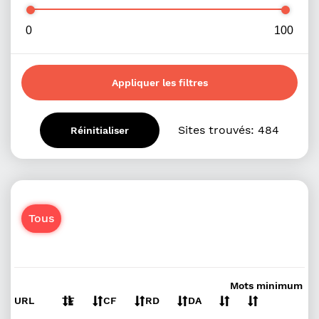
Appliquer les filtres
Sites trouvés:
484
Réinitialiser
Tous
Mots minimum
URL
TF
CF
RD
DA