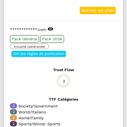
Activer ce plan
************.com
Pack Général
Pack 2026
Actualité (Généraliste)
Voir les règles de publication
Trust Flow
3
TTF Catégories
3
Society/Government
2
World/Italiano
2
Home/Family
2
Sports/Winter Sports