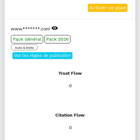
Activer ce plan
www.*******.com
Pack Général
Pack 2026
Auto & Moto
Voir les règles de publication
Trust Flow
0
Citation Flow
0