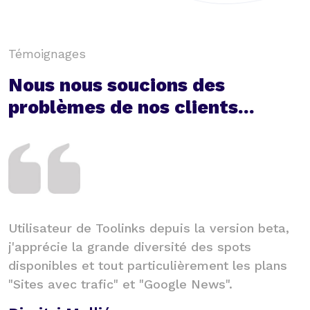
Témoignages
Nous nous soucions des
problèmes de nos clients...
Toolinks est un superbe outil pour les
S
personnes qui ont un petit budget netlinking. Il
c
y a de très bons sites sur la plateforme. Je
V
recommande !
C