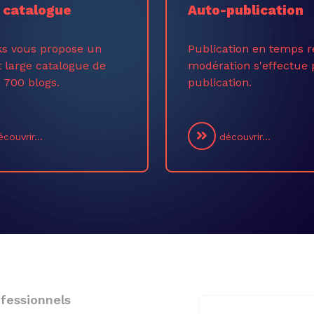
 catalogue
Auto-publication
ks vous propose un
Publication en temps r
t large catalogue de
modération s'effectue 
 700 blogs.
publication.
couvrir...
découvrir...
fessionnels