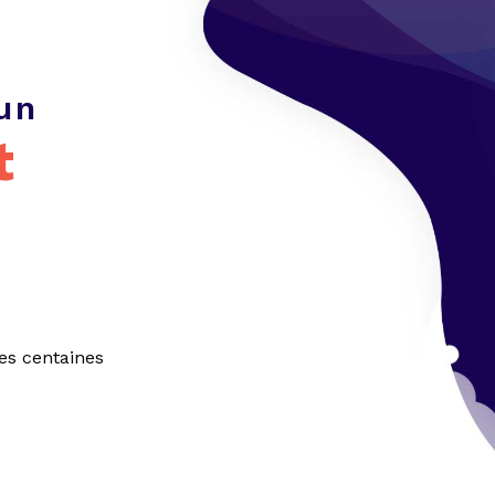
un
t
es centaines