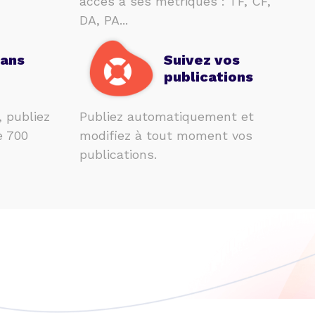
accès à ses métriques : TF, CF,
DA, PA...
sans
Suivez vos
publications
, publiez
Publiez automatiquement et
e 700
modifiez à tout moment vos
publications.