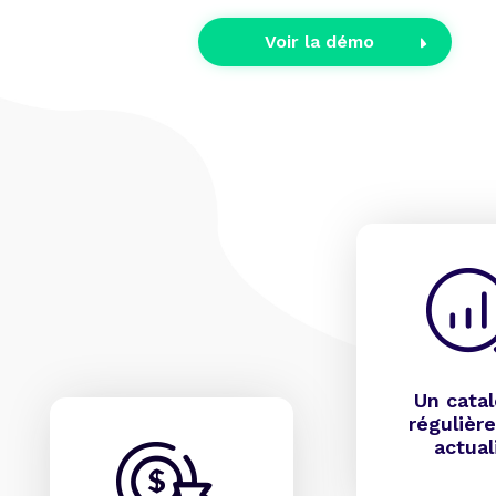
Voir la démo
Un cata
régulièr
actual