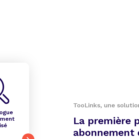
TooLinks, une solutio
logue
La première 
ement
isé
abonnement 