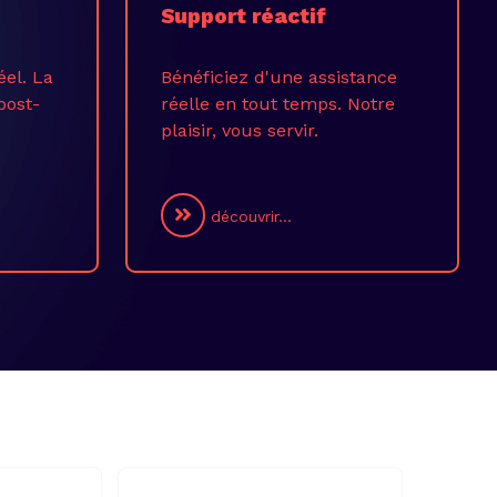
Support réactif
éel. La
Bénéficiez d'une assistance
post-
réelle en tout temps. Notre
plaisir, vous servir.
découvrir...