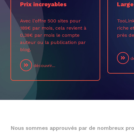
Prix incroyables
Large
Avec l'offre 500 sites pour
TooLin
189€ par mois, cela revient à
riche e
0,38€ par mois le compte
près de
auteur ou la publication par
blog.
dé
découvrir...
Nous sommes approuvés par de nombreux pro