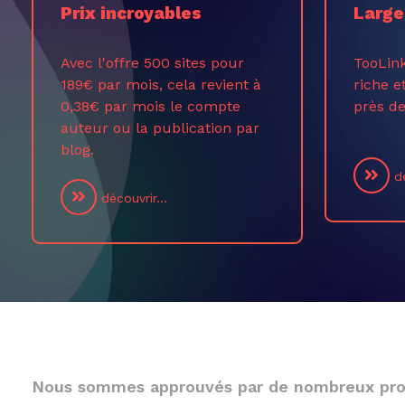
Prix incroyables
Large
Avec l'offre 500 sites pour
TooLin
189€ par mois, cela revient à
riche e
0,38€ par mois le compte
près de
auteur ou la publication par
blog.
dé
découvrir...
Nous sommes approuvés par de nombreux pro