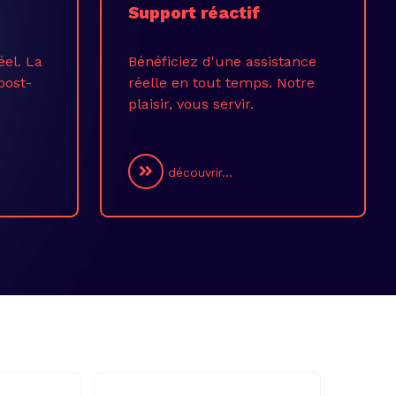
Support réactif
éel. La
Bénéficiez d'une assistance
post-
réelle en tout temps. Notre
plaisir, vous servir.
découvrir...