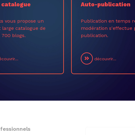
 catalogue
Auto-publication
ks vous propose un
Publication en temps r
t large catalogue de
modération s'effectue 
 700 blogs.
publication.
couvrir...
découvrir...
fessionnels