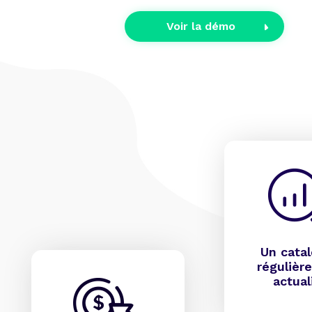
Voir la démo
Un cata
régulièr
actual