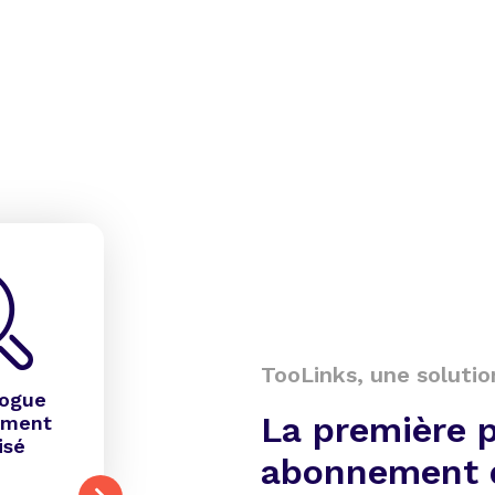
TooLinks, une solutio
logue
La première 
ement
isé
abonnement 