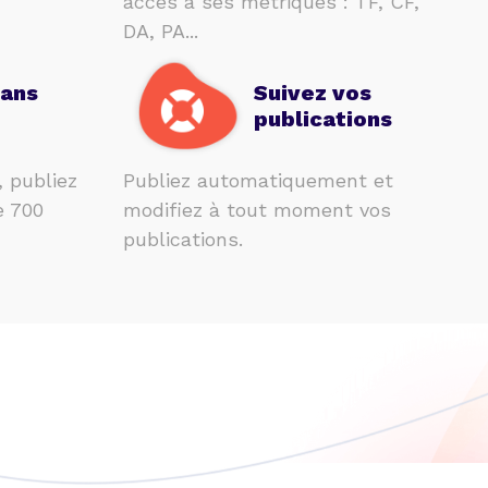
accès à ses métriques : TF, CF,
DA, PA...
sans
Suivez vos
publications
, publiez
Publiez automatiquement et
e 700
modifiez à tout moment vos
publications.