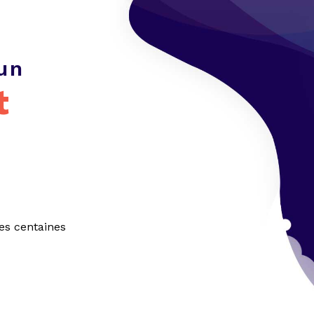
un
t
es centaines