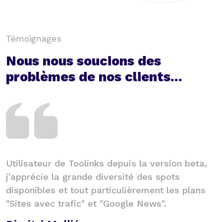
Témoignages
Nous nous soucions des
problèmes de nos clients...
Toolinks est un superbe outil pour les
S
personnes qui ont un petit budget netlinking. Il
c
y a de très bons sites sur la plateforme. Je
V
recommande !
C