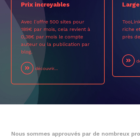
Prix incroyables
Large
Avec l'offre 500 sites pour
TooLin
189€ par mois, cela revient à
riche e
0,38€ par mois le compte
près de
auteur ou la publication par
blog.
dé
découvrir...
Nous sommes approuvés par de nombreux pro