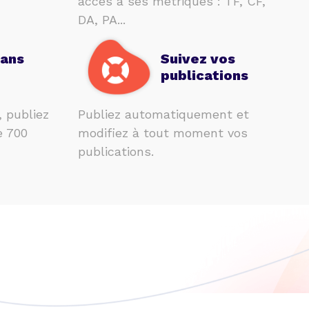
accès à ses métriques : TF, CF,
DA, PA...
sans
Suivez vos
publications
, publiez
Publiez automatiquement et
e 700
modifiez à tout moment vos
publications.