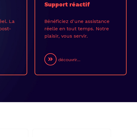
Support réactif
éel. La
Bénéficiez d'une assistance
post-
réelle en tout temps. Notre
plaisir, vous servir.
découvrir...