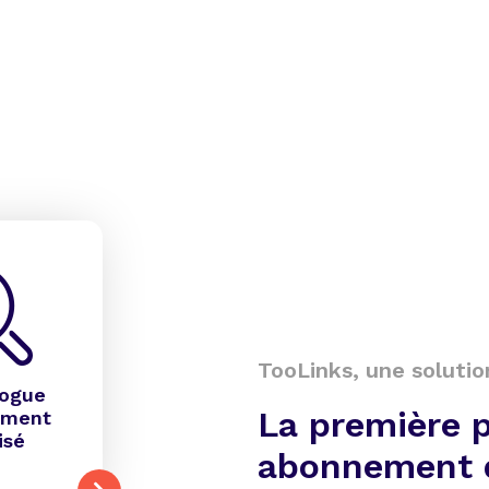
TooLinks, une solutio
logue
La première 
ement
isé
abonnement 