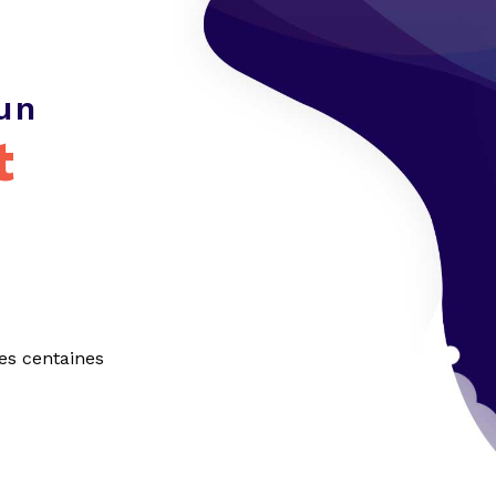
un
t
es centaines