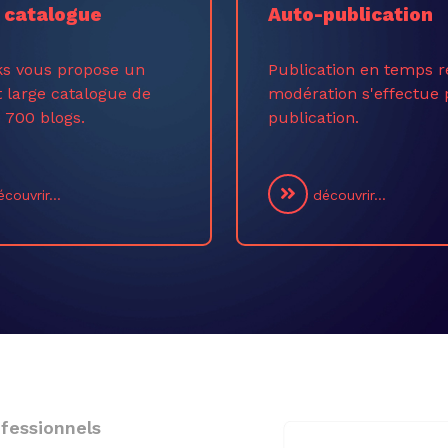
 catalogue
Auto-publication
ks vous propose un
Publication en temps r
t large catalogue de
modération s'effectue 
 700 blogs.
publication.
couvrir...
découvrir...
fessionnels