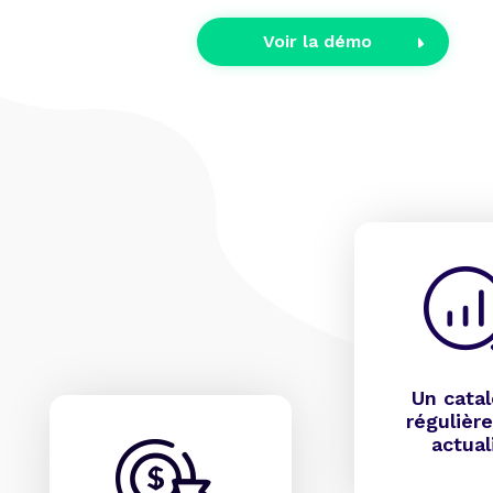
Voir la démo
Un cata
régulièr
actual