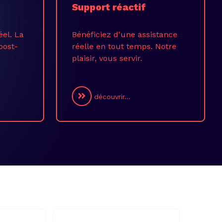
Support réactif
éel. La
Bénéficiez d'une assistance
post-
réelle en tout temps. Notre
plaisir, vous servir.
découvrir...