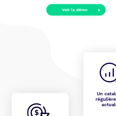
Voir la démo
Un cata
régulièr
actual