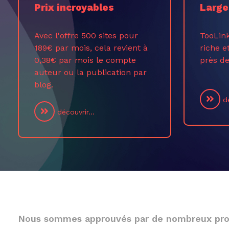
Prix incroyables
Large
Avec l'offre 500 sites pour
TooLin
189€ par mois, cela revient à
riche e
0,38€ par mois le compte
près de
auteur ou la publication par
blog.
dé
découvrir...
Nous sommes approuvés par de nombreux pro