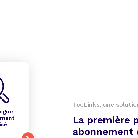
TooLinks, une solutio
logue
La première 
ement
isé
abonnement 