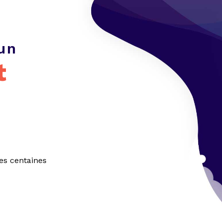
un
t
es centaines