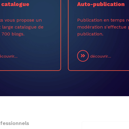
 catalogue
Auto-publication
ks vous propose un
Publication en temps r
t large catalogue de
modération s'effectue 
 700 blogs.
publication.
couvrir...
découvrir...
fessionnels