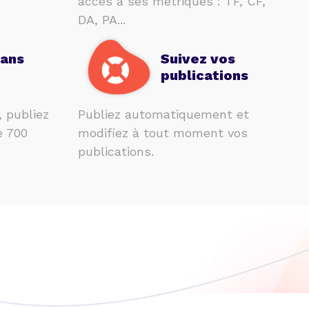
accès à ses métriques : TF, CF,
DA, PA...
sans
Suivez vos
publications
, publiez
Publiez automatiquement et
e 700
modifiez à tout moment vos
publications.