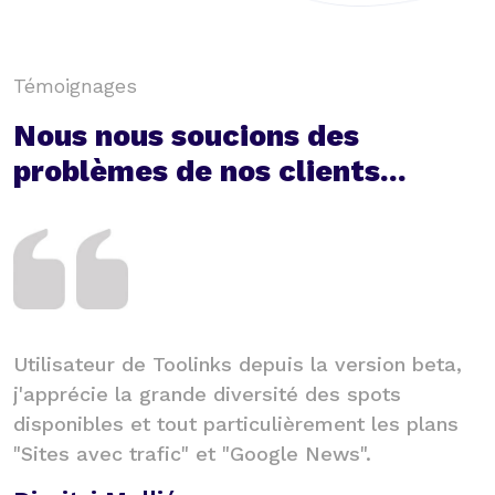
Témoignages
Nous nous soucions des
problèmes de nos clients...
Toolinks est un superbe outil pour les
S
personnes qui ont un petit budget netlinking. Il
c
y a de très bons sites sur la plateforme. Je
V
recommande !
C