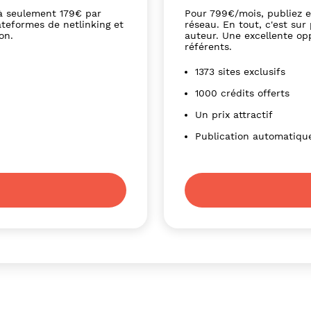
à seulement 179€ par
Pour 799€/mois, publiez en
ateformes de netlinking et
réseau. En tout, c'est su
on.
auteur. Une excellente o
référents.
1373 sites exclusifs
1000 crédits offerts
Un prix attractif
Publication automatiqu