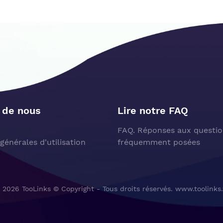
 de nous
Lire notre FAQ
FAQ. Réponses aux questio
générales d'utilisation
fréquemment posées
 2026 TooLinks © Copyright - Tous droits réservés. www.toolinks.