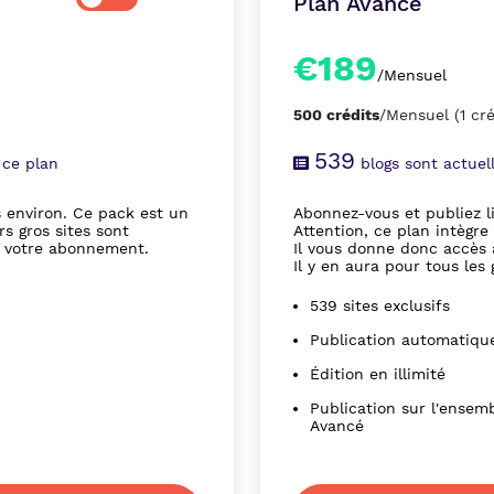
Plan Avancé
€189
/Mensuel
500 crédits
/Mensuel
(1 cr
539
 ce plan
blogs sont actue
s environ.
Ce pack est un
Abonnez-vous et publiez li
s gros sites sont
Attention, ce plan intègre
t votre abonnement.
Il vous donne donc accès 
Il y en aura pour tous les 
539 sites exclusifs
Publication automatiqu
Édition en illimité
Publication sur l'ensemb
Avancé