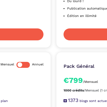
Du lourd !
Publication automatiqu
Édition en illimité
Mensuel
Annuel
Pack Général
€799
/Mensuel
1000 crédits
/Mensuel
(1 c
1373
 plan
blogs sont actue