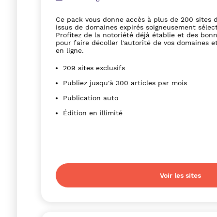
Ce pack vous donne accès à plus de 200 sites d
issus de domaines expirés soigneusement sélec
Profitez de la notoriété déjà établie et des bon
pour faire décoller l'autorité de vos domaines e
en ligne.
209 sites exclusifs
Publiez jusqu'à 300 articles par mois
Publication auto
Édition en illimité
Voir les sites