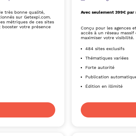
e très bonne qualité,
Avec seulement 399€ par m
tionnés sur Getexpi.com.
nes métriques de ces sites
t booster votre présence
Conçu pour les agences et
accès à un réseau massif 
maximiser votre visibilité.
484 sites exclusifs
Thématiques variées
Forte autorité
Publication automatiqu
Édition en illimité