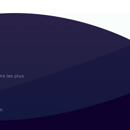
ns les plus
fr